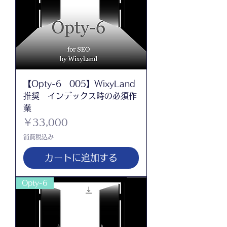
【Opty-6 005】WixyLand
推奨 インデックス時の必須作
業
価格
￥33,000
消費税込み
カートに追加する
Opty-6