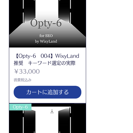
【Opty-6 004】WixyLand
推奨 キーワード選定の実際
価格
￥33,000
消費税込み
カートに追加する
Opty-6