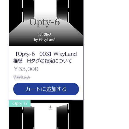
【Opty-6 003】WixyLand
推奨 Hタグの設定について
価格
￥33,000
消費税込み
カートに追加する
Opty-6