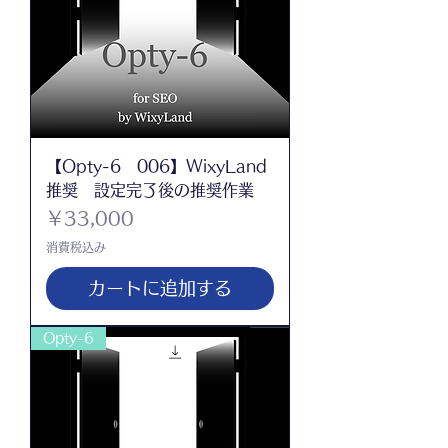
【Opty-6 006】WixyLand
推奨 設定完了後の推奨作業
価格
￥33,000
消費税込み
カートに追加する
Opty-6