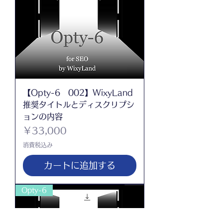
【Opty-6 002】WixyLand
推奨タイトルとディスクリプシ
ョンの内容
価格
￥33,000
消費税込み
カートに追加する
Opty-6