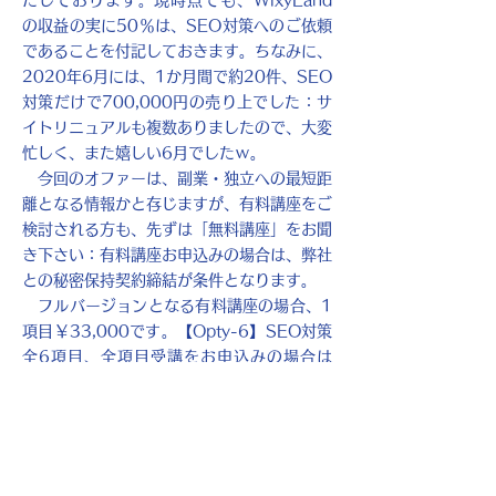
たしております。現時点でも、WixyLand
の収益の実に50％は、SEO対策へのご依頼
であることを付記しておきます。ちなみに、
2020年6月には、1か月間で約20件、SEO
対策だけで700,000円の売り上でした：サ
イトリニュアルも複数ありましたので、大変
忙しく、また嬉しい6月でしたｗ。
今回のオファーは、副業・独立への最短距
離となる情報かと存じますが、有料講座をご
検討される方も、先ずは「無料講座」をお聞
き下さい：有料講座お申込みの場合は、弊社
との秘密保持契約締結が条件となります。
フルバージョンとなる有料講座の場合、1
項目￥33,000です。【Opty-6】SEO対策
全6項目、全項目受講をお申込みの場合は
10％割引にてご提供致します：33,000×6
＝￥198,000⇒￥178,200。
依頼者への信頼に応えたいとのお気持ちが
ある皆さまは、是非、有料講座受講をご検討
下さい。